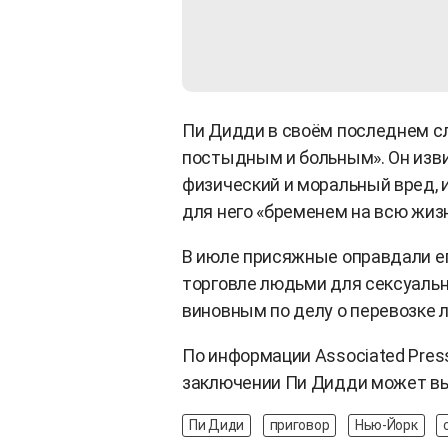
Пи Дидди в своём последнем сл
постыдным и больным». Он изв
физический и моральный вред, 
для него «бременем на всю жизн
В июле присяжные оправдали е
торговле людьми для сексуальн
виновным по делу о перевозке 
По информации Associated Pres
заключении Пи Дидди может вый
Пи Диди
приговор
Нью-Йорк