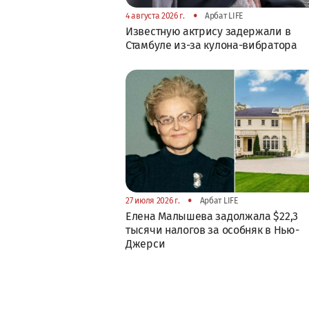
•
4 августа 2026 г.
Арбат LIFE
Известную актрису задержали в
Стамбуле из-за кулона-вибратора
•
27 июля 2026 г.
Арбат LIFE
Елена Малышева задолжала $22,3
тысячи налогов за особняк в Нью-
Джерси