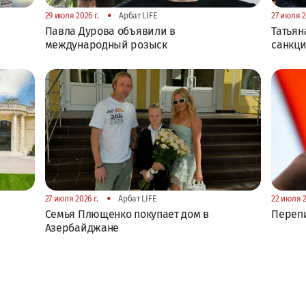
•
29 июля 2026 г.
Арбат LIFE
27 июля 2
Павла Дурова объявили в
Татьян
международный розыск
санкци
•
27 июля 2026 г.
Арбат LIFE
22 июля 2
Семья Плющенко покупает дом в
Перепи
Азербайджане