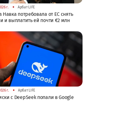
•
026 г.
Арбат LIFE
а Навка потребовала от ЕС снять
и и выплатить ей почти €2 млн
•
026 г.
Арбат LIFE
ски с DeepSeek попали в Google