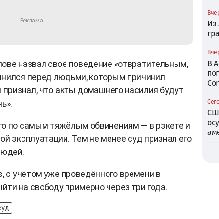
Вчер
Из
гр
Вчер
ове назвал своё поведение «отвратительным,
В 
по
инился перед людьми, которым причинил
Com
и признал, что акты домашнего насилия будут
ь».
Сего
СШ
ос
го по самым тяжёлым обвинениям — в рэкете и
ам
ой эксплуатации. Тем не менее суд признал его
людей.
s, с учётом уже проведённого времени в
ти на свободу примерно через три года.
суд