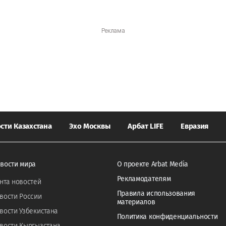
сти Казахстана
Эхо Москвы
Арбат LIFE
Евразия
вости мира
О проекте Arbat Media
Рекламодателям
нта новостей
Правила использования
вости России
материалов
вости Узбекистана
Политика конфиденциальности
вости Кыргызстана