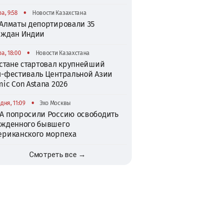
•
а, 9:58
Новости Казахстана
 Алматы депортировали 35
аждан Индии
•
а, 18:00
Новости Казахстана
Астане стартовал крупнейший
п-фестиваль Центральной Азии
ic Con Astana 2026
•
дня, 11:09
Эхо Москвы
А попросили Россию освободить
ужденного бывшего
ериканского морпеха
Смотреть все →