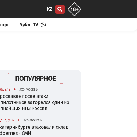
KZ
Арбат TV
порт
ПОПУЛЯРНОЕ
•
а, 9:12
Эхо Москвы
рославле после атаки
спилотников загорелся один из
упнейших НПЗ России
•
дня, 9:35
Эхо Москвы
катеринбурге атаковали склад
dberries - СМИ