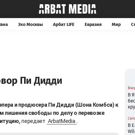
тана
Эхо Москвы
Арбат LIFE
Евразия
Мир
С
овор Пи Дидди
Вчер
В Я
бе
эпера и продюсера Пи Дидди (Шона Комбса) к
кр
м лишения свободы по делу о перевозке
Сего
титуцию,
передает
ArbatMedia
.
В Е
Wil