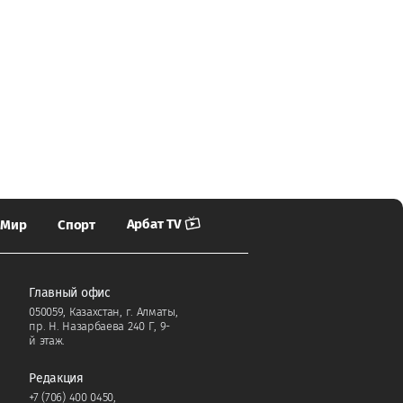
Арбат TV
Мир
Спорт
Главный офис
050059, Казахстан, г. Алматы,
пр. Н. Назарбаева 240 Г, 9-
й этаж.
Редакция
+7 (706) 400 0450
,