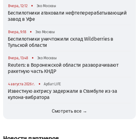
•
Вчера, 12:12
Эхо Москвы
Беспилотники атаковали нефтеперерабатывающий
завод в Уфе
•
Вчера, 9:18
Эхо Москвы
Беспилотники уничтожили склад Wildberries в
Тульской области
•
Вчера, 13:48
Эхо Москвы
Reuters: в Воронежской области разворачивают
ракетную часть КНДР
•
4 августа 2026 г.
Арбат LIFE
Известную актрису задержали в Стамбуле из-за
кулона-вибратора
Смотреть все →
Новости партнеров