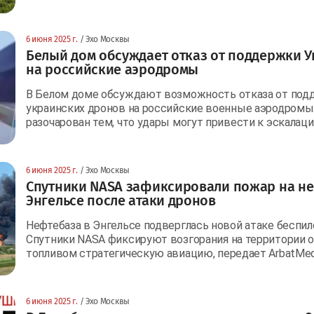
6 июня 2025 г.
/ Эхо Москвы
Белый дом обсуждает отказ от поддержки У
на российские аэродромы
В Белом доме обсуждают возможность отказа от подд
украинских дронов на российские военные аэродромы
разочарован тем, что удары могут привести к эскалаци
6 июня 2025 г.
/ Эхо Москвы
Спутники NASA зафиксировали пожар на не
Энгельсе после атаки дронов
Нефтебаза в Энгельсе подверглась новой атаке беспило
Спутники NASA фиксируют возгорания на территории 
топливом стратегическую авиацию, передает ArbatMed
6 июня 2025 г.
/ Эхо Москвы