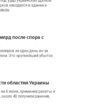
под удар украинских дронов.
дков находился в здании и
Media
млрд после спора с
лларов за один день из-за
пом. Это крупнейший убыток
сти областям Украины
 на 6 июня, применив ракеты и
около 40 получили ранения,