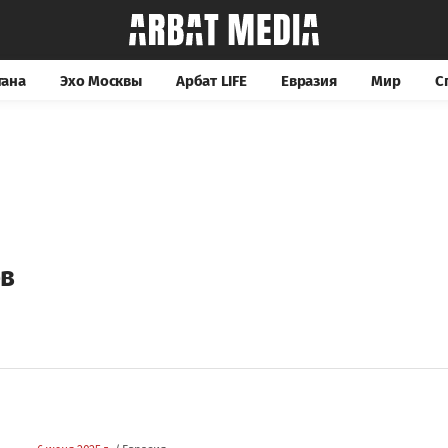
тана
Эхо Москвы
Арбат LIFE
Евразия
Мир
С
ев