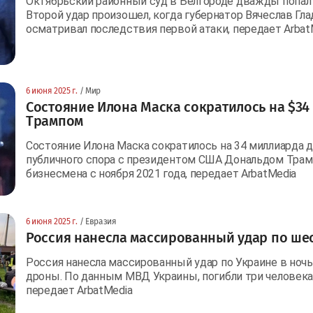
Октябрьский районный суд в Белгороде дважды попал 
Второй удар произошел, когда губернатор Вячеслав Гла
осматривал последствия первой атаки, передает Arbat
6 июня 2025 г.
/ Мир
Состояние Илона Маска сократилось на $34 
Трампом
Состояние Илона Маска сократилось на 34 миллиарда до
публичного спора с президентом США Дональдом Трам
бизнесмена с ноября 2021 года, передает ArbatMedia
6 июня 2025 г.
/ Евразия
Россия нанесла массированный удар по ше
Россия нанесла массированный удар по Украине в ночь
дроны. По данным МВД Украины, погибли три человека, 
передает ArbatMedia