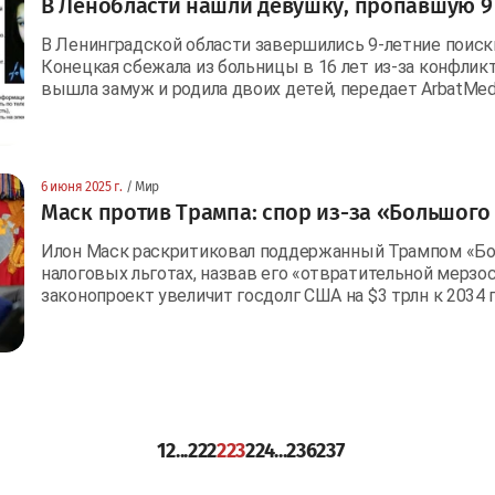
В Ленобласти нашли девушку, пропавшую 9 
В Ленинградской области завершились 9-летние поис
Конецкая сбежала из больницы в 16 лет из-за конфликт
вышла замуж и родила двоих детей, передает ArbatMed
6 июня 2025 г.
/ Мир
Маск против Трампа: спор из-за «Большого
Илон Маск раскритиковал поддержанный Трампом «Бо
налоговых льготах, назвав его «отвратительной мерзо
законопроект увеличит госдолг США на $3 трлн к 2034 г
1
2
...
222
223
224
...
236
237