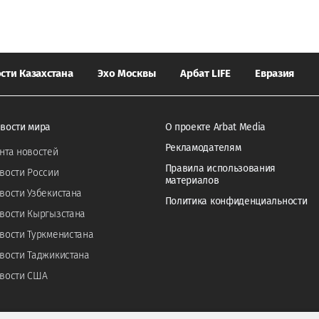
сти Казахстана
Эхо Москвы
Арбат LIFE
Евразия
вости мира
О проекте Arbat Media
Рекламодателям
нта новостей
Правила использования
вости России
материалов
вости Узбекистана
Политика конфиденциальности
вости Кыргызстана
вости Туркменистана
вости Таджикистана
вости США