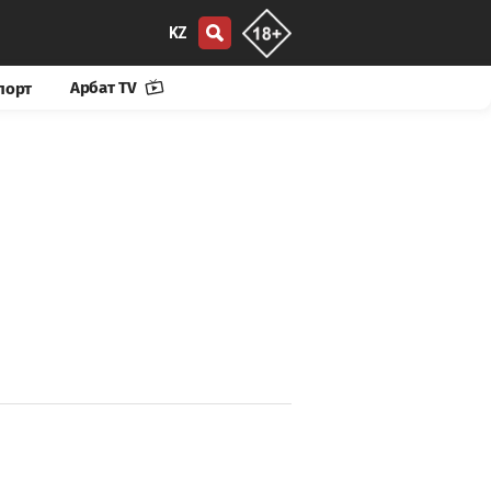
KZ
Арбат TV
порт