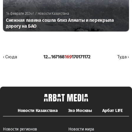
14 февраля 2024 г.
/ Новости Казахстана
Снежная лавина сошла близ Алматы и перекрыла
дорогу на БАО
1
2
...
167
168
169
170
171
172
‹ Сюда
Туда ›
Новости Казахстана
Эхо Москвы
Арбат LIFE
Новости регионов
Новости мира