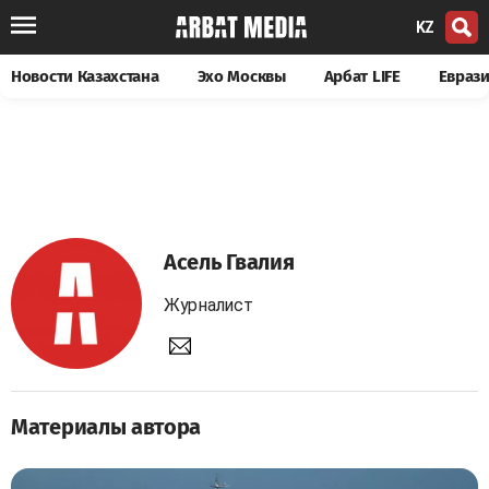
KZ
Новости Казахстана
Эхо Москвы
Арбат LIFE
Евраз
Асель Гвалия
Журналист
Материалы автора